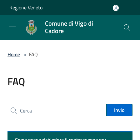
Salta al contenuto principale
Regione Veneto
Comune di Vigo di
Cadore
Home
>
FAQ
FAQ
Cerca nel sito
Invio
Come posso richiedere il contrassegno per