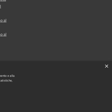
l
o al
o al
×
mento e alla
atistiche,
t © 2024 •
Comune di Vigo di Cadore
• Powered
by
•
Municipium
Redazione