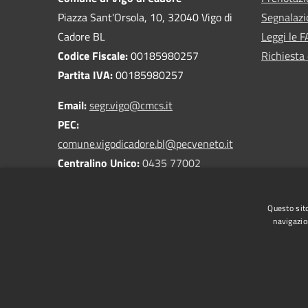
Piazza Sant'Orsola, 10, 32040 Vigo di
Segnalazi
Cadore BL
Leggi le 
Codice Fiscale:
00185980257
Richiesta 
Partita IVA:
00185980257
Email:
segr.vigo@cmcs.it
PEC:
comune.vigodicadore.bl@pecveneto.it
Centralino Unico:
0435 77002
Questo sito
navigazio
RSS
Accessibilità
Privacy
Cookie
Mappa de