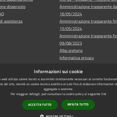
one disservizio
Amministrazione trasparente da
FAQ
16/05/2024
di assistenza
Amministrazione trasparente fin
15/05/2024
Amministrazione trasparente fin
09/08/2023
Albo pretorio
Informativa privacy
Note legali
Informazioni sui cookie
Dichiarazione di accessibilità
 web utilizza cookie tecnici e assimilati strettamente necessari al corretto funziona
ne del sito, nonché un cookie tecnico analitico al solo fine di elaborare informazioni st
aggregate e anonime.
Per maggiori dettagli, può consultare la cookie policy al seguente
link
Copyrigh
l sito
RIFIUTA TUTTO
ACCETTA TUTTO
MOSTRA DETTAGLI