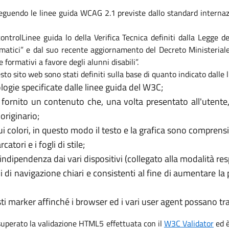
eguendo le linee guida WCAG 2.1 previste dallo standard internaz
i controlLinee guida lo della Verifica Tecnica definiti dalla Legge
formatici” e dal suo recente aggiornamento del Decreto Ministeri
e formativi a favore degli alunni disabili”.
sto sito web sono stati definiti sulla base di quanto indicato dalle
logie specificate dalle linee guida del W3C;
 fornito un contenuto che, una volta presentato all'utente
originario;
 colori, in questo modo il testo e la grafica sono comprensib
tori e i fogli di stile;
’indipendenza dai vari dispositivi (collegato alla modalità re
i di navigazione chiari e consistenti al fine di aumentare la
usti marker affinché i browser ed i vari user agent possano t
 superato la validazione HTML5 effettuata con il
W3C Validator
ed è