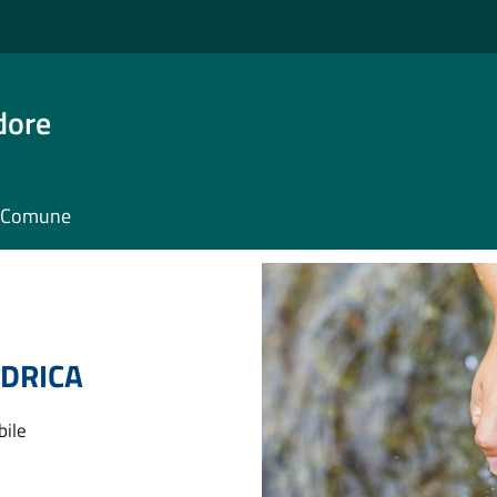
dore
il Comune
IDRICA
bile