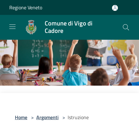
Salta al contenuto principale
Regione Veneto
Comune di Vigo di
Cadore
Home
>
Argomenti
>
Istruzione