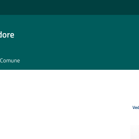
dore
il Comune
Ved