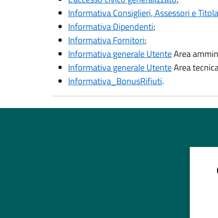
Informativa Consiglieri, Assessori e Titola
Informativa Dipendenti
;
Informativa Fornitori
;
Informativa generale Utente
Area ammini
Informativa generale Utente
Area tecnica
Informativa_BonusRifiuti
.