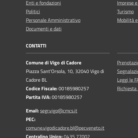
Enti e fondazioni
Imprese 
Politici
Turismo
Personale Amministrativo
Mobilità e
Documenti e dati
CONTATTI
Comune di Vigo di Cadore
Prenotaz
Piazza Sant'Orsola, 10, 32040 Vigo di
Segnalazi
Cadore BL
Leggi le 
Codice Fiscale:
00185980257
Richiesta 
Partita IVA:
00185980257
Email:
segr.vigo@cmcs.it
PEC:
comune.vigodicadore.bl@pecveneto.it
Centralino Unico:
0435 77002