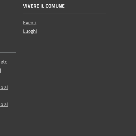
VIVERE IL COMUNE
Eventi
Luoghi
neto
l
o al
o al