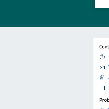
Cont
Prob