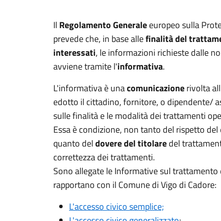
Il
Regolamento Generale
europeo sulla Prote
prevede che, in base alle
finalità del tratta
interessati
, le informazioni richieste dalle n
avviene tramite l'
informativa
.
L'informativa è una
comunicazione
rivolta al
edotto il cittadino, fornitore, o dipendente/ 
sulle finalità e le modalità dei trattamenti ope
Essa è condizione, non tanto del rispetto del 
quanto del
dovere del titolare
del trattament
correttezza dei trattamenti.
Sono allegate le Informative sul trattamento d
rapportano con il Comune di Vigo di Cadore:
L'accesso civico semplice;
L'accesso civico generalizzato
;