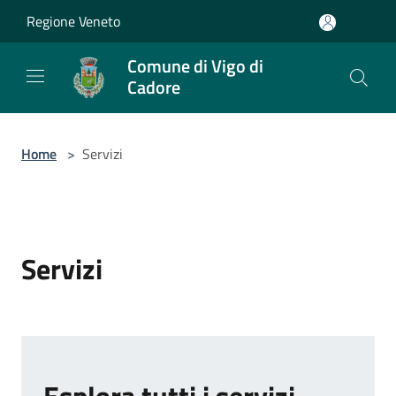
Salta al contenuto principale
Regione Veneto
Comune di Vigo di
Cadore
Home
>
Servizi
Servizi
Esplora tutti i servizi