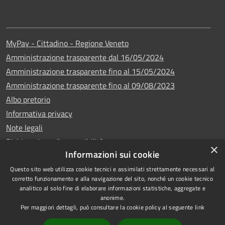
MyPay - Cittadino - Regione Veneto
Amministrazione trasparente dal 16/05/2024
Amministrazione trasparente fino al 15/05/2024
Amministrazione trasparente fino al 09/08/2023
Albo pretorio
Informativa privacy
Note legali
Dichiarazione di accessibilità
×
Informazioni sui cookie
Questo sito web utilizza cookie tecnici e assimilati strettamente necessari al
corretto funzionamento e alla navigazione del sito, nonché un cookie tecnico
analitico al solo fine di elaborare informazioni statistiche, aggregate e
Copyright © 2024
RSS
anonime.
•
Comune di Vigo di
Accessibilità
Per maggiori dettagli, può consultare la cookie policy al seguente
link
Cadore
• Powered
Privacy