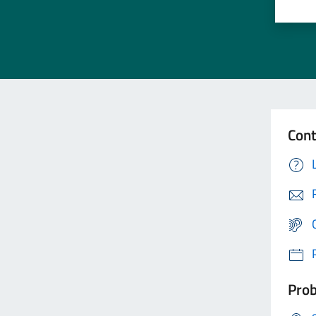
Cont
Prob