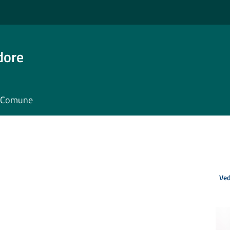
dore
il Comune
Ved