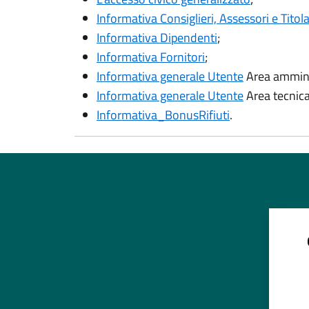
Informativa Consiglieri, Assessori e Titola
Informativa Dipendenti
;
Informativa Fornitori
;
Informativa generale Utente
Area ammini
Informativa generale Utente
Area tecnica
Informativa_BonusRifiuti
.