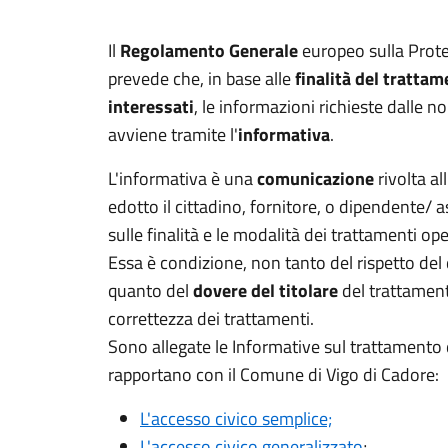
Il
Regolamento Generale
europeo sulla Prote
prevede che, in base alle
finalità del tratta
interessati
, le informazioni richieste dalle n
avviene tramite l'
informativa
.
L'informativa è una
comunicazione
rivolta al
edotto il cittadino, fornitore, o dipendente/ 
sulle finalità e le modalità dei trattamenti ope
Essa è condizione, non tanto del rispetto del 
quanto del
dovere del titolare
del trattament
correttezza dei trattamenti.
Sono allegate le Informative sul trattamento d
rapportano con il Comune di Vigo di Cadore:
L'accesso civico semplice;
L'accesso civico generalizzato
;