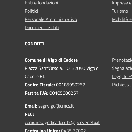
Enti e fondazioni
Imprese 
Politici
Turismo
Personale Amministrativo
Mobilità e
Documenti e dati
CONTATTI
Comune di Vigo di Cadore
Prenotaz
Piazza Sant'Orsola, 10, 32040 Vigo di
Segnalazi
Cadore BL
Leggi le 
Codice Fiscale:
00185980257
Richiesta 
Partita IVA:
00185980257
Email:
segr.vigo@cmcs.it
PEC:
comune.vigodicadore.bl@pecveneto.it
Centralino Unico:
0435 77002