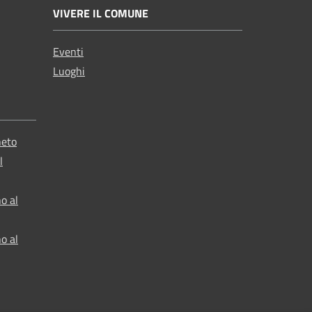
VIVERE IL COMUNE
Eventi
Luoghi
neto
l
o al
o al