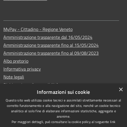
MyPay - Cittadino - Regione Veneto
Amministrazione trasparente dal 16/05/2024
Amministrazione trasparente fino al 15/05/2024
Amministrazione trasparente fino al 09/08/2023
Albo pretorio
Informativa privacy
Note legali
Dichiarazione di accessibilità
×
Informazioni sui cookie
Questo sito web utilizza cookie tecnici e assimilati strettamente necessari al
corretto funzionamento e alla navigazione del sito, nonché un cookie tecnico
analitico al solo fine di elaborare informazioni statistiche, aggregate e
Copyright © 2024
RSS
anonime.
•
Comune di Vigo di
Accessibilità
Per maggiori dettagli, può consultare la cookie policy al seguente
link