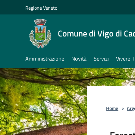
Salta al contenuto principale
Regione Veneto
Comune di Vigo di Ca
Amministrazione
Novità
Servizi
Vivere 
Home
>
Arg