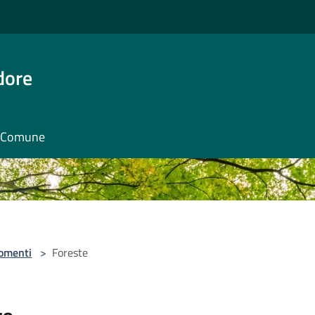
dore
il Comune
omenti
>
Foreste