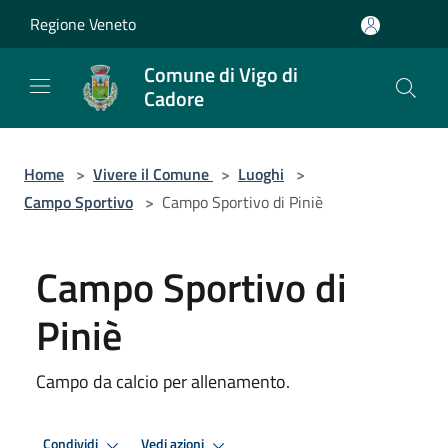
Salta al contenuto principale
Regione Veneto
Comune di Vigo di
Cadore
Home
>
Vivere il Comune
>
Luoghi
>
Campo Sportivo
>
Campo Sportivo di Piniè
Campo Sportivo di
Piniè
Campo da calcio per allenamento.
Condividi
Vedi azioni