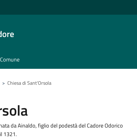
dore
il Comune
>
Chiesa di Sant'Orsola
rsola
nata da Ainaldo, figlio del podestà del Cadore Odorico
il 1321.