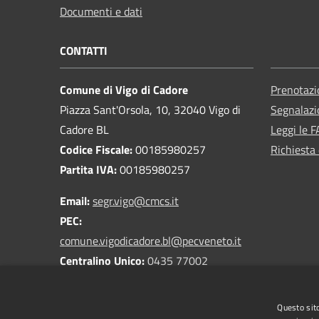
Documenti e dati
CONTATTI
Comune di Vigo di Cadore
Prenotaz
Piazza Sant'Orsola, 10, 32040 Vigo di
Segnalazi
Cadore BL
Leggi le 
Codice Fiscale:
00185980257
Richiesta 
Partita IVA:
00185980257
Email:
segr.vigo@cmcs.it
PEC:
comune.vigodicadore.bl@pecveneto.it
Centralino Unico:
0435 77002
Questo sito