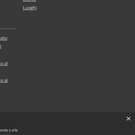
Luoghi
neto
l
o al
o al
×
mento e alla