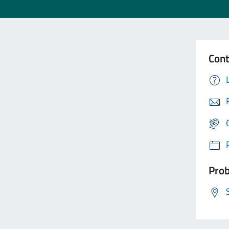
Cont
Prob