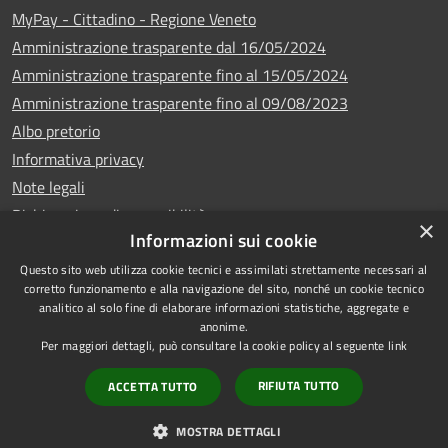
MyPay - Cittadino - Regione Veneto
Amministrazione trasparente dal 16/05/2024
Amministrazione trasparente fino al 15/05/2024
Amministrazione trasparente fino al 09/08/2023
Albo pretorio
Informativa privacy
Note legali
Dichiarazione di accessibilità
×
Informazioni sui cookie
Questo sito web utilizza cookie tecnici e assimilati strettamente necessari al
corretto funzionamento e alla navigazione del sito, nonché un cookie tecnico
analitico al solo fine di elaborare informazioni statistiche, aggregate e
Copyright © 2024
RSS
anonime.
•
Comune di Vigo di
Accessibilità
Per maggiori dettagli, può consultare la cookie policy al seguente
link
Cadore
• Powered
Privacy
RIFIUTA TUTTO
ACCETTA TUTTO
by
•
Cookie
Municipium
Redazione
Mappa del sito
MOSTRA DETTAGLI