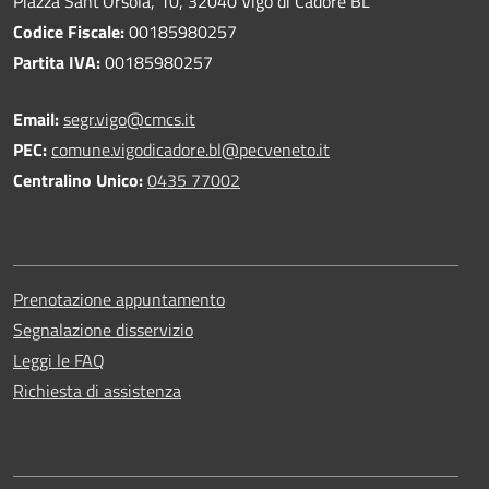
Piazza Sant'Orsola, 10, 32040 Vigo di Cadore BL
Codice Fiscale:
00185980257
Partita IVA:
00185980257
Email:
segr.vigo@cmcs.it
PEC:
comune.vigodicadore.bl@pecveneto.it
Centralino Unico:
0435 77002
Prenotazione appuntamento
Segnalazione disservizio
Leggi le FAQ
Richiesta di assistenza