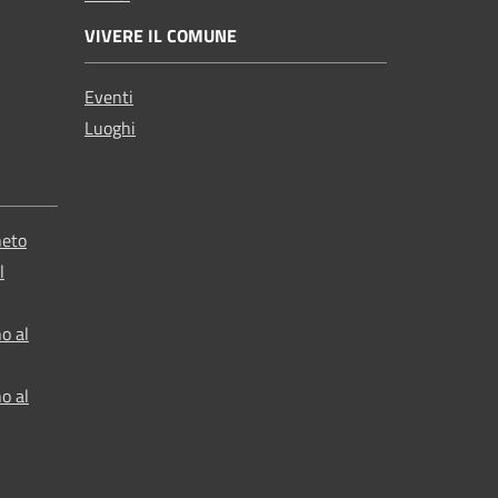
VIVERE IL COMUNE
Eventi
Luoghi
neto
l
o al
o al