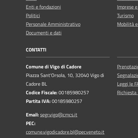
Enti e fondazioni
Imprese 
Politici
Turismo
Personale Amministrativo
Mobilità e
Documenti e dati
CONTATTI
Comune di Vigo di Cadore
Prenotaz
Piazza Sant'Orsola, 10, 32040 Vigo di
Segnalazi
Cadore BL
Leggi le 
Codice Fiscale:
00185980257
Richiesta 
Partita IVA:
00185980257
Email:
segr.vigo@cmcs.it
PEC:
comune.vigodicadore.bl@pecveneto.it