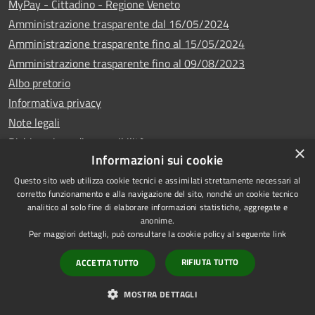
MyPay - Cittadino - Regione Veneto
Amministrazione trasparente dal 16/05/2024
Amministrazione trasparente fino al 15/05/2024
Amministrazione trasparente fino al 09/08/2023
Albo pretorio
Informativa privacy
Note legali
Dichiarazione di accessibilità
×
Informazioni sui cookie
Questo sito web utilizza cookie tecnici e assimilati strettamente necessari al
corretto funzionamento e alla navigazione del sito, nonché un cookie tecnico
analitico al solo fine di elaborare informazioni statistiche, aggregate e
Copyright © 2024
RSS
anonime.
•
Comune di Vigo di
Accessibilità
Per maggiori dettagli, può consultare la cookie policy al seguente
link
Cadore
• Powered
Privacy
RIFIUTA TUTTO
ACCETTA TUTTO
by
•
Cookie
Municipium
Redazione
Mappa del sito
MOSTRA DETTAGLI