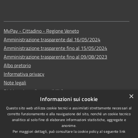
MyPay - Cittadino - Regione Veneto
Amministrazione trasparente dal 16/05/2024
Amministrazione trasparente fino al 15/05/2024
Amministrazione trasparente fino al 09/08/2023
Albo pretorio
Informativa privacy
Note legali
Dichiarazione di accessibilità
×
Informazioni sui cookie
Questo sito web utilizza cookie tecnici e assimilati strettamente necessari al
corretto funzionamento e alla navigazione del sito, nonché un cookie tecnico
analitico al solo fine di elaborare informazioni statistiche, aggregate e
Copyright © 2024
RSS
anonime.
•
Comune di Vigo di
Accessibilità
Per maggiori dettagli, può consultare la cookie policy al seguente
link