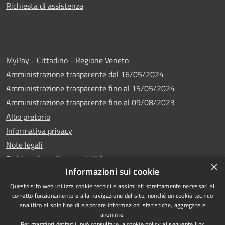
Richiesta di assistenza
MyPay - Cittadino - Regione Veneto
Amministrazione trasparente dal 16/05/2024
Amministrazione trasparente fino al 15/05/2024
Amministrazione trasparente fino al 09/08/2023
Albo pretorio
Informativa privacy
Note legali
Dichiarazione di accessibilità
×
Informazioni sui cookie
Questo sito web utilizza cookie tecnici e assimilati strettamente necessari al
corretto funzionamento e alla navigazione del sito, nonché un cookie tecnico
analitico al solo fine di elaborare informazioni statistiche, aggregate e
Copyright © 2024
RSS
anonime.
•
Comune di Vigo di
Accessibilità
Per maggiori dettagli, può consultare la cookie policy al seguente
link