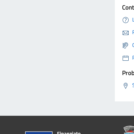
Cont
Prob