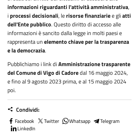
informazioni riguardanti l'attività amministrativa
,
i
processi decisionali
, le
risorse finanziarie
e gli
atti
dell'Ente pubblico
. Questo diritto di accesso alle
informazioni è sancito dalla legge in molti paesi e
rappresenta un
elemento chiave per la trasparenza
e la democrazia
.
Pubblichiamo i link di
Amministrazione trasparente
del Comune di Vigo di Cadore
dal 16 maggio 2024,
e fino al 9 agosto 2023 prima, e al 15 maggio 2024
poi.
Condividi:
Facebook
Twitter
Whatsapp
Telegram
LinkedIn