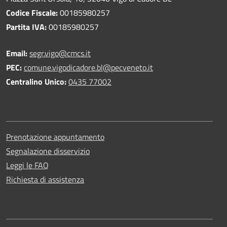
Codice Fiscale:
00185980257
Partita IVA:
00185980257
Email:
segr.vigo@cmcs.it
PEC:
comune.vigodicadore.bl@pecveneto.it
Centralino Unico:
0435 77002
Prenotazione appuntamento
Segnalazione disservizio
Leggi le FAQ
Richiesta di assistenza