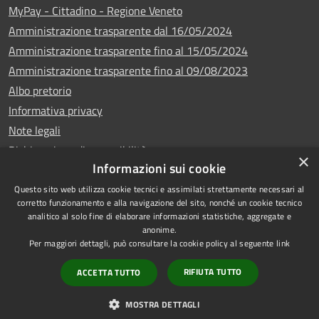
MyPay - Cittadino - Regione Veneto
Amministrazione trasparente dal 16/05/2024
Amministrazione trasparente fino al 15/05/2024
Amministrazione trasparente fino al 09/08/2023
Albo pretorio
Informativa privacy
Note legali
Dichiarazione di accessibilità
×
Informazioni sui cookie
Questo sito web utilizza cookie tecnici e assimilati strettamente necessari al
corretto funzionamento e alla navigazione del sito, nonché un cookie tecnico
analitico al solo fine di elaborare informazioni statistiche, aggregate e
Copyright © 2024
RSS
anonime.
•
Comune di Vigo di
Accessibilità
Per maggiori dettagli, può consultare la cookie policy al seguente
link
Cadore
• Powered
Privacy
RIFIUTA TUTTO
ACCETTA TUTTO
by
•
Cookie
Municipium
Redazione
Mappa del sito
MOSTRA DETTAGLI