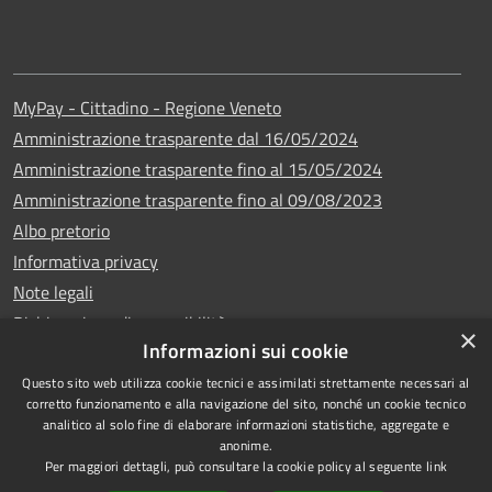
MyPay - Cittadino - Regione Veneto
Amministrazione trasparente dal 16/05/2024
Amministrazione trasparente fino al 15/05/2024
Amministrazione trasparente fino al 09/08/2023
Albo pretorio
Informativa privacy
Note legali
Dichiarazione di accessibilità
×
Informazioni sui cookie
Questo sito web utilizza cookie tecnici e assimilati strettamente necessari al
corretto funzionamento e alla navigazione del sito, nonché un cookie tecnico
analitico al solo fine di elaborare informazioni statistiche, aggregate e
Copyright © 2024
RSS
anonime.
•
Comune di Vigo di
Accessibilità
Per maggiori dettagli, può consultare la cookie policy al seguente
link