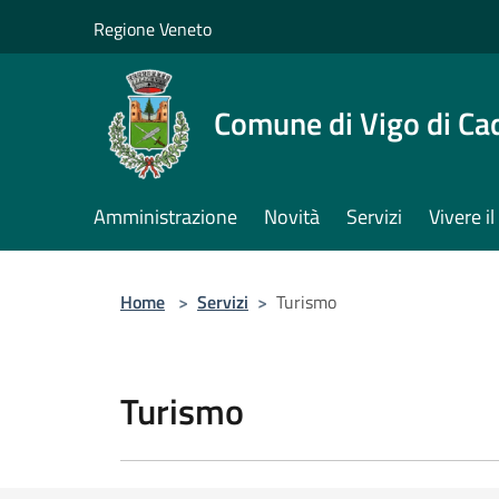
Salta al contenuto principale
Regione Veneto
Comune di Vigo di Ca
Amministrazione
Novità
Servizi
Vivere 
Home
>
Servizi
>
Turismo
Turismo