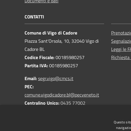
Documenti e dati
CONTATTI
Comune di Vigo di Cadore
Prenotaz
Piazza Sant'Orsola, 10, 32040 Vigo di
Segnalazi
Cadore BL
Leggi le 
Codice Fiscale:
00185980257
Richiesta 
Partita IVA:
00185980257
Email:
segr.vigo@cmcs.it
PEC:
comune.vigodicadore.bl@pecveneto.it
Centralino Unico:
0435 77002
Questo sito
navigazio