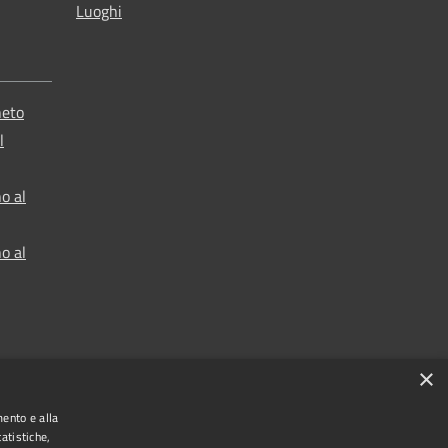
Luoghi
neto
l
o al
o al
×
mento e alla
atistiche,