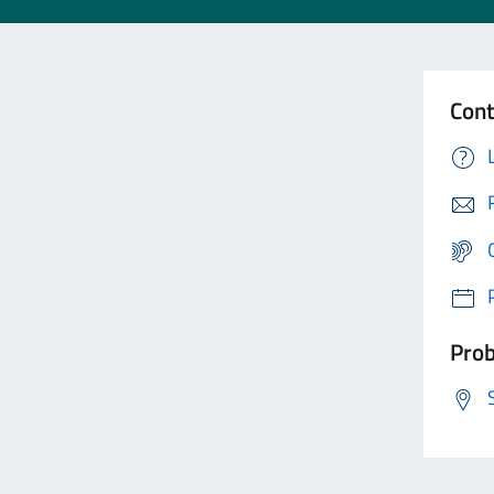
Cont
Prob