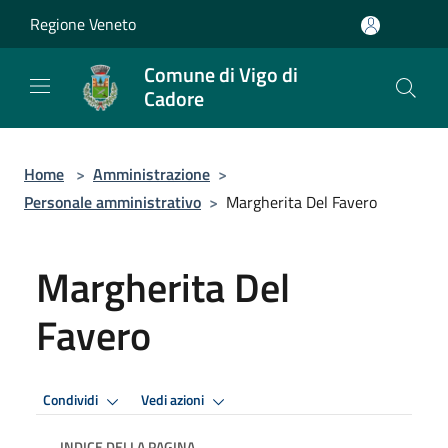
Salta al contenuto principale
Regione Veneto
Comune di Vigo di
Cadore
Home
>
Amministrazione
>
Personale amministrativo
>
Margherita Del Favero
Margherita Del
Favero
Condividi
Vedi azioni
INDICE DELLA PAGINA