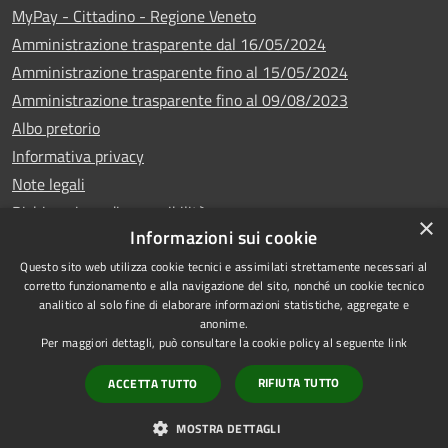
MyPay - Cittadino - Regione Veneto
Amministrazione trasparente dal 16/05/2024
Amministrazione trasparente fino al 15/05/2024
Amministrazione trasparente fino al 09/08/2023
Albo pretorio
Informativa privacy
Note legali
Dichiarazione di accessibilità
×
Informazioni sui cookie
Questo sito web utilizza cookie tecnici e assimilati strettamente necessari al
corretto funzionamento e alla navigazione del sito, nonché un cookie tecnico
analitico al solo fine di elaborare informazioni statistiche, aggregate e
Copyright © 2024
RSS
anonime.
•
Comune di Vigo di
Accessibilità
Per maggiori dettagli, può consultare la cookie policy al seguente
link
Cadore
• Powered
Privacy
RIFIUTA TUTTO
ACCETTA TUTTO
by
•
Cookie
Municipium
Redazione
Mappa del sito
MOSTRA DETTAGLI