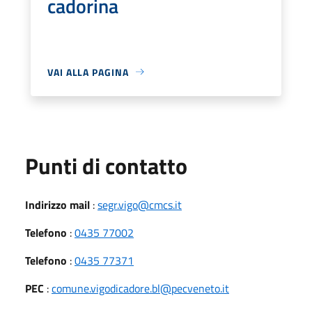
cadorina
VAI ALLA PAGINA
Punti di contatto
Indirizzo mail
:
segr.vigo@cmcs.it
Telefono
:
0435 77002
Telefono
:
0435 77371
PEC
:
comune.vigodicadore.bl@pecveneto.it