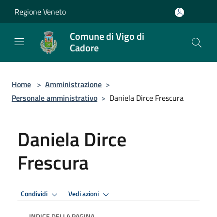
Salta al contenuto principale
Regione Veneto
Comune di Vigo di
Cadore
Home
>
Amministrazione
>
Personale amministrativo
>
Daniela Dirce Frescura
Daniela Dirce
Frescura
Condividi
Vedi azioni
INDICE DELLA PAGINA