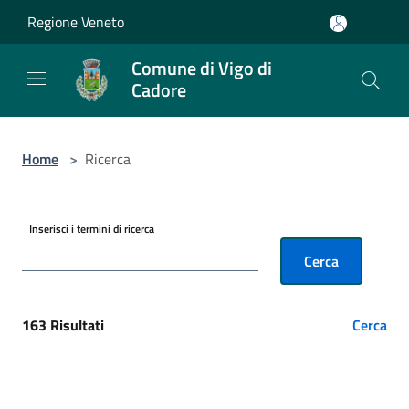
Salta al contenuto principale
Regione Veneto
Comune di Vigo di
Cadore
Home
>
Ricerca
Inserisci i termini di ricerca
Cerca
163 Risultati
Cerca
[results] Risultati