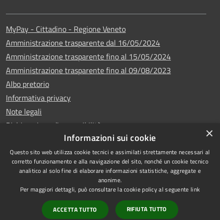
MyPay - Cittadino - Regione Veneto
Amministrazione trasparente dal 16/05/2024
Amministrazione trasparente fino al 15/05/2024
Amministrazione trasparente fino al 09/08/2023
Albo pretorio
Informativa privacy
Note legali
Dichiarazione di accessibilità
×
Informazioni sui cookie
Questo sito web utilizza cookie tecnici e assimilati strettamente necessari al
corretto funzionamento e alla navigazione del sito, nonché un cookie tecnico
analitico al solo fine di elaborare informazioni statistiche, aggregate e
Copyright © 2024
RSS
anonime.
•
Comune di Vigo di
Accessibilità
Per maggiori dettagli, può consultare la cookie policy al seguente
link
Cadore
• Powered
Privacy
RIFIUTA TUTTO
ACCETTA TUTTO
by
•
Cookie
Municipium
Redazione