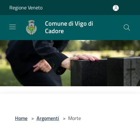
Salta al contenuto principale
Regione Veneto
Comune di Vigo di
Cadore
Home
>
Argomenti
>
Morte