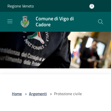
Salta al contenuto principale
Regione Veneto
Comune di Vigo di
Cadore
Home
>
Argomenti
>
Protezione civile