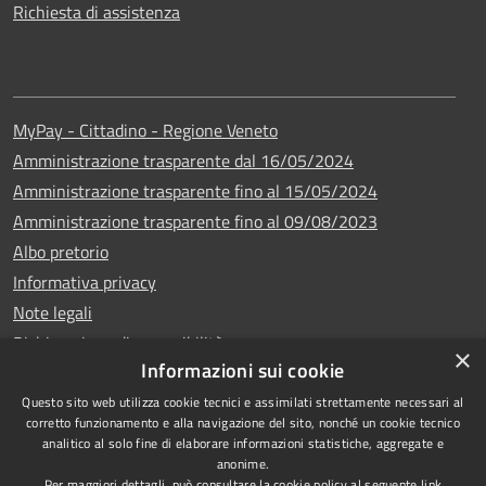
Richiesta di assistenza
MyPay - Cittadino - Regione Veneto
Amministrazione trasparente dal 16/05/2024
Amministrazione trasparente fino al 15/05/2024
Amministrazione trasparente fino al 09/08/2023
Albo pretorio
Informativa privacy
Note legali
Dichiarazione di accessibilità
×
Informazioni sui cookie
Questo sito web utilizza cookie tecnici e assimilati strettamente necessari al
corretto funzionamento e alla navigazione del sito, nonché un cookie tecnico
analitico al solo fine di elaborare informazioni statistiche, aggregate e
Copyright © 2024
RSS
anonime.
•
Comune di Vigo di
Accessibilità
Per maggiori dettagli, può consultare la cookie policy al seguente
link