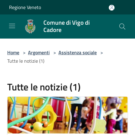
Salta al contenuto principale
Regione Veneto
Comune di Vigo di
Cadore
Home
>
Argomenti
>
Assistenza sociale
>
Tutte le notizie (1)
Tutte le notizie (1)