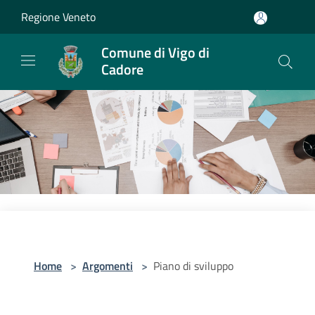
Salta al contenuto principale
Regione Veneto
Comune di Vigo di
Cadore
Home
>
Argomenti
>
Piano di sviluppo