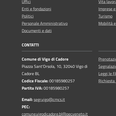
Uffici
Vita lavor
Enti e fondazioni
Imprese 
Politici
Turismo
Personale Amministrativo
Mobilità e
Documenti e dati
CONTATTI
Comune di Vigo di Cadore
Prenotaz
Piazza Sant'Orsola, 10, 32040 Vigo di
Segnalazi
Cadore BL
Leggi le 
Codice Fiscale:
00185980257
Richiesta 
Partita IVA:
00185980257
Email:
segr.vigo@cmcs.it
PEC:
comune.vigodicadore.bl@pecveneto.it