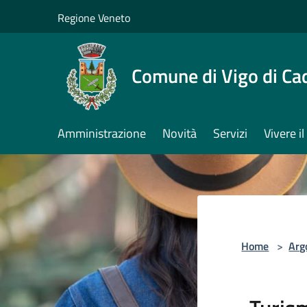
Salta al contenuto principale
Regione Veneto
Comune di Vigo di Ca
Amministrazione
Novità
Servizi
Vivere 
Home
>
Arg