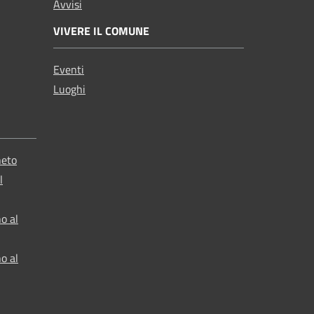
Avvisi
VIVERE IL COMUNE
Eventi
Luoghi
neto
l
o al
o al