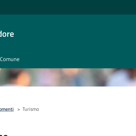
dore
il Comune
omenti
>
Turismo