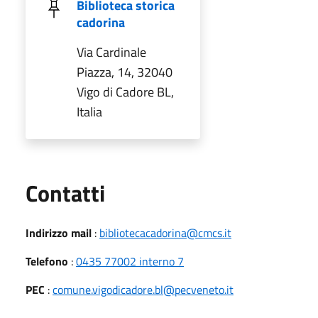
Biblioteca storica
cadorina
Via Cardinale
Piazza, 14, 32040
Vigo di Cadore BL,
Italia
Utili
Contatti
Indirizzo mail
:
bibliotecacadorina@cmcs.it
Telefono
:
0435 77002 interno 7
PEC
:
comune.vigodicadore.bl@pecveneto.it