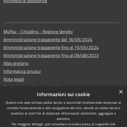
Richiesta di assistenza
MyPay - Cittadino - Regione Veneto
Amministrazione trasparente dal 16/05/2024
Amministrazione trasparente fino al 15/05/2024
Amministrazione trasparente fino al 09/08/2023
Albo pretorio
Informativa privacy
Note legali
Dichiarazione di accessibilità
×
Informazioni sui cookie
Questo sito web utilizza cookie tecnici e assimilati strettamente necessari al
corretto funzionamento e alla navigazione del sito, nonché un cookie tecnico
analitico al solo fine di elaborare informazioni statistiche, aggregate e
Copyright © 2024
RSS
anonime.
•
Comune di Vigo di
Accessibilità
Per maggiori dettagli, può consultare la cookie policy al seguente
link