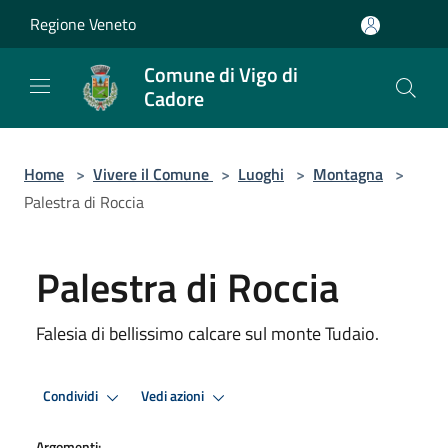
Salta al contenuto principale
Regione Veneto
Comune di Vigo di
Cadore
Home
>
Vivere il Comune
>
Luoghi
>
Montagna
>
Palestra di Roccia
Palestra di Roccia
Falesia di bellissimo calcare sul monte Tudaio.
Condividi
Vedi azioni
Argomenti: