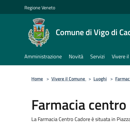
Salta al contenuto principale
Regione Veneto
Comune di Vigo di Ca
Amministrazione
Novità
Servizi
Vivere 
Home
>
Vivere il Comune
>
Luoghi
>
Farmac
Farmacia centro
La Farmacia Centro Cadore è situata in Piazza