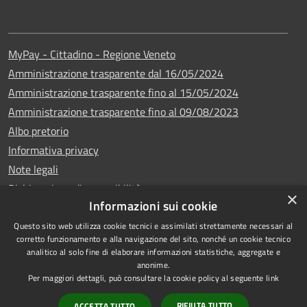
MyPay - Cittadino - Regione Veneto
Amministrazione trasparente dal 16/05/2024
Amministrazione trasparente fino al 15/05/2024
Amministrazione trasparente fino al 09/08/2023
Albo pretorio
Informativa privacy
Note legali
Dichiarazione di accessibilità
×
Informazioni sui cookie
Questo sito web utilizza cookie tecnici e assimilati strettamente necessari al
corretto funzionamento e alla navigazione del sito, nonché un cookie tecnico
analitico al solo fine di elaborare informazioni statistiche, aggregate e
Copyright © 2024
RSS
anonime.
•
Comune di Vigo di
Accessibilità
Per maggiori dettagli, può consultare la cookie policy al seguente
link
Cadore
• Powered
Privacy
RIFIUTA TUTTO
ACCETTA TUTTO