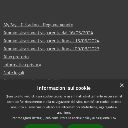
MyPay - Cittadino - Regione Veneto
Amministrazione trasparente dal 16/05/2024
Amministrazione trasparente fino al 15/05/2024
Amministrazione trasparente fino al 09/08/2023
Albo pretorio
Informativa privacy
Note legali
Dichiarazione di accessibilità
×
Informazioni sui cookie
Questo sito web utilizza cookie tecnici e assimilati strettamente necessari al
corretto funzionamento e alla navigazione del sito, nonché un cookie tecnico
analitico al solo fine di elaborare informazioni statistiche, aggregate e
Copyright © 2024
RSS
anonime.
•
Comune di Vigo di
Accessibilità
Per maggiori dettagli, può consultare la cookie policy al seguente
link
Cadore
• Powered
Privacy