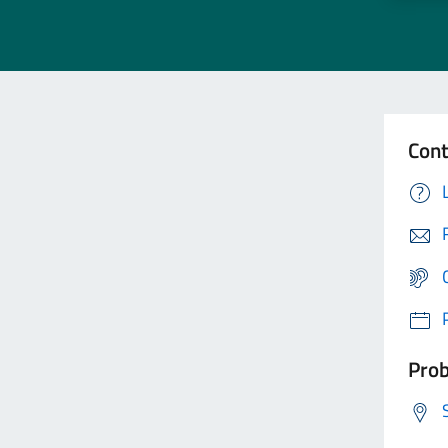
Cont
Prob