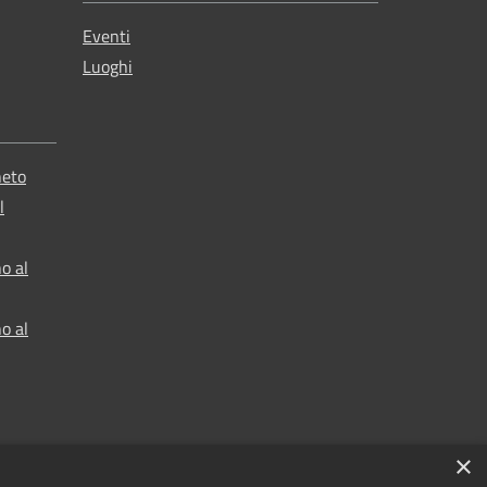
Eventi
Luoghi
neto
l
o al
o al
×