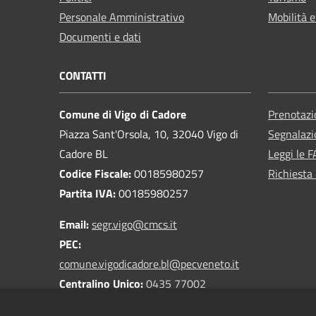
Personale Amministrativo
Mobilità e
Documenti e dati
CONTATTI
Comune di Vigo di Cadore
Prenotaz
Piazza Sant'Orsola, 10, 32040 Vigo di
Segnalazi
Cadore BL
Leggi le 
Codice Fiscale:
00185980257
Richiesta 
Partita IVA:
00185980257
Email:
segr.vigo@cmcs.it
PEC:
comune.vigodicadore.bl@pecveneto.it
Centralino Unico:
0435 77002