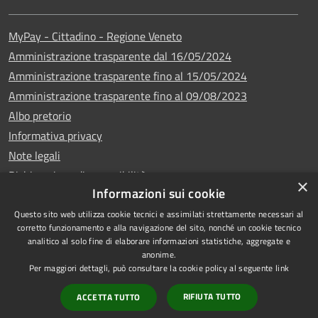
MyPay - Cittadino - Regione Veneto
Amministrazione trasparente dal 16/05/2024
Amministrazione trasparente fino al 15/05/2024
Amministrazione trasparente fino al 09/08/2023
Albo pretorio
Informativa privacy
Note legali
Dichiarazione di accessibilità
×
Informazioni sui cookie
Questo sito web utilizza cookie tecnici e assimilati strettamente necessari al
corretto funzionamento e alla navigazione del sito, nonché un cookie tecnico
analitico al solo fine di elaborare informazioni statistiche, aggregate e
Copyright © 2024
RSS
anonime.
•
Comune di Vigo di
Accessibilità
Per maggiori dettagli, può consultare la cookie policy al seguente
link
Cadore
• Powered
Privacy
RIFIUTA TUTTO
ACCETTA TUTTO
by
•
Cookie
Municipium
Redazione