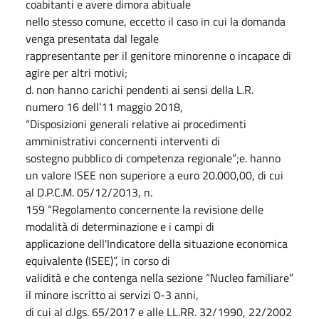
coabitanti e avere dimora abituale
nello
stesso comune, eccetto
il caso
in cui
la domanda
venga presentata
dal legale
rappresentante per il genitore minorenne o incapace di
agire per altri motivi;
d
.
non hanno carichi pendenti ai sensi della L.R.
numero 16 dell’11 maggio 2018,
“Disposizioni generali relative ai procedimenti
amministrativi concernenti interventi di
sostegno pubblico di competenza regionale”;
e
.
hanno
un valore ISEE non superiore a euro 20.000,00, di cui
al D.P.C.M. 05/12/2013, n.
159 “Regolamento concernente la revisione delle
modalità di determinazione e i campi di
applicazione dell'Indicatore della situazione economica
equivalente (ISEE)”, in corso di
validità e che contenga nella sezione “Nucleo familiare”
il minore iscritto ai servizi 0-3 anni,
di cui al d.lgs. 65/2017 e alle LL.RR. 32/1990, 22/2002