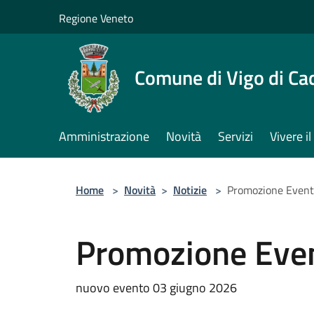
Salta al contenuto principale
Regione Veneto
Comune di Vigo di Ca
Amministrazione
Novità
Servizi
Vivere 
Home
>
Novità
>
Notizie
>
Promozione Eventi
Promozione Event
nuovo evento 03 giugno 2026