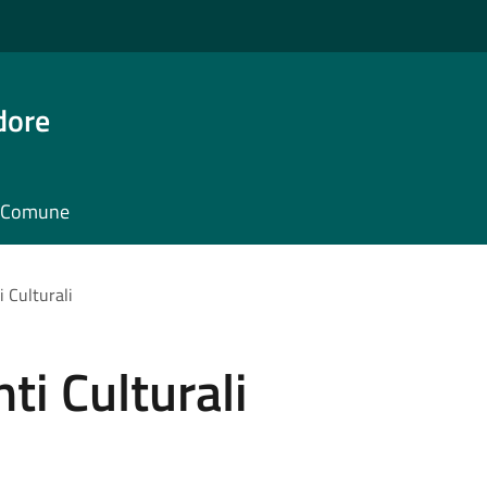
dore
il Comune
 Culturali
i Culturali