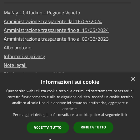
MyPay - Cittadino - Regione Veneto
Amministrazione trasparente dal 16/05/2024
Amministrazione trasparente fino al 15/05/2024
Amministrazione trasparente fino al 09/08/2023
Albo pretorio
Informativa privacy
Note legali
Dichiarazione di accessibilità
×
Informazioni sui cookie
Questo sito web utilizza cookie tecnici e assimilati strettamente necessari al
corretto funzionamento e alla navigazione del sito, nonché un cookie tecnico
analitico al solo fine di elaborare informazioni statistiche, aggregate e
Copyright © 2024
RSS
anonime.
•
Comune di Vigo di
Accessibilità
Per maggiori dettagli, può consultare la cookie policy al seguente
link
Cadore
• Powered
Privacy
RIFIUTA TUTTO
ACCETTA TUTTO
by
•
Cookie
Municipium
Redazione