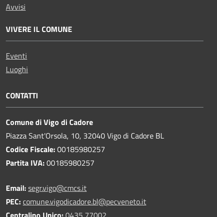
Avvisi
VIVERE IL COMUNE
Eventi
Luoghi
CONTATTI
Comune di Vigo di Cadore
Piazza Sant'Orsola, 10, 32040 Vigo di Cadore BL
Codice Fiscale:
00185980257
Partita IVA:
00185980257
Email:
segr.vigo@cmcs.it
PEC:
comune.vigodicadore.bl@pecveneto.it
Centralino Unico:
0435 77002