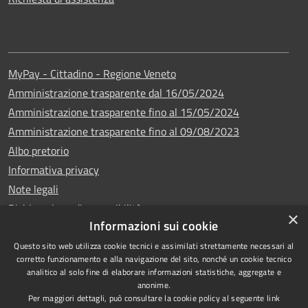
MyPay - Cittadino - Regione Veneto
Amministrazione trasparente dal 16/05/2024
Amministrazione trasparente fino al 15/05/2024
Amministrazione trasparente fino al 09/08/2023
Albo pretorio
Informativa privacy
Note legali
Dichiarazione di accessibilità
×
Informazioni sui cookie
Questo sito web utilizza cookie tecnici e assimilati strettamente necessari al
corretto funzionamento e alla navigazione del sito, nonché un cookie tecnico
analitico al solo fine di elaborare informazioni statistiche, aggregate e
Copyright © 2024
RSS
anonime.
•
Comune di Vigo di
Accessibilità
Per maggiori dettagli, può consultare la cookie policy al seguente
link