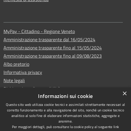
MyPay - Cittadino - Regione Veneto
Amministrazione trasparente dal 16/05/2024
Amministrazione trasparente fino al 15/05/2024
Amministrazione trasparente fino al 09/08/2023
Albo pretorio
Informativa privacy
Note legali
Dichiarazione di accessibilità
×
Informazioni sui cookie
Questo sito web utilizza cookie tecnici e assimilati strettamente necessari al
corretto funzionamento e alla navigazione del sito, nonché un cookie tecnico
analitico al solo fine di elaborare informazioni statistiche, aggregate e
Copyright © 2024
RSS
anonime.
•
Comune di Vigo di
Accessibilità
Per maggiori dettagli, può consultare la cookie policy al seguente
link