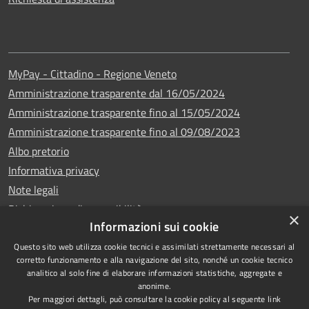
MyPay - Cittadino - Regione Veneto
Amministrazione trasparente dal 16/05/2024
Amministrazione trasparente fino al 15/05/2024
Amministrazione trasparente fino al 09/08/2023
Albo pretorio
Informativa privacy
Note legali
Dichiarazione di accessibilità
×
Informazioni sui cookie
Questo sito web utilizza cookie tecnici e assimilati strettamente necessari al
corretto funzionamento e alla navigazione del sito, nonché un cookie tecnico
analitico al solo fine di elaborare informazioni statistiche, aggregate e
Copyright © 2024
RSS
anonime.
•
Comune di Vigo di
Accessibilità
Per maggiori dettagli, può consultare la cookie policy al seguente
link