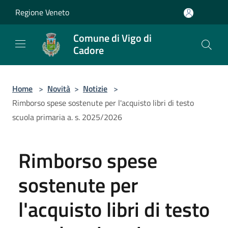
Salta al contenuto principale
Regione Veneto
Comune di Vigo di
Cadore
Home
>
Novità
>
Notizie
>
Rimborso spese sostenute per l'acquisto libri di testo
scuola primaria a. s. 2025/2026
Rimborso spese
sostenute per
l'acquisto libri di testo