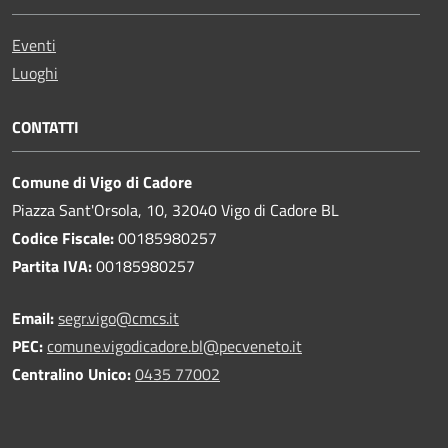
Eventi
Luoghi
CONTATTI
Comune di Vigo di Cadore
Piazza Sant'Orsola, 10, 32040 Vigo di Cadore BL
Codice Fiscale:
00185980257
Partita IVA:
00185980257
Email:
segr.vigo@cmcs.it
PEC:
comune.vigodicadore.bl@pecveneto.it
Centralino Unico:
0435 77002