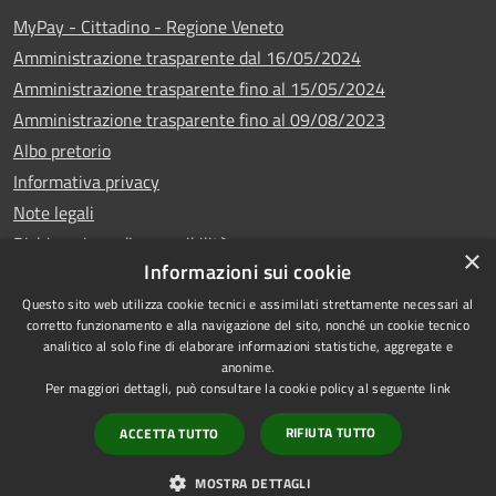
MyPay - Cittadino - Regione Veneto
Amministrazione trasparente dal 16/05/2024
Amministrazione trasparente fino al 15/05/2024
Amministrazione trasparente fino al 09/08/2023
Albo pretorio
Informativa privacy
Note legali
Dichiarazione di accessibilità
×
Informazioni sui cookie
Questo sito web utilizza cookie tecnici e assimilati strettamente necessari al
corretto funzionamento e alla navigazione del sito, nonché un cookie tecnico
analitico al solo fine di elaborare informazioni statistiche, aggregate e
Copyright © 2024
RSS
anonime.
•
Comune di Vigo di
Accessibilità
Per maggiori dettagli, può consultare la cookie policy al seguente
link
Cadore
• Powered
Privacy
RIFIUTA TUTTO
ACCETTA TUTTO
by
•
Cookie
Municipium
Redazione
Mappa del sito
MOSTRA DETTAGLI