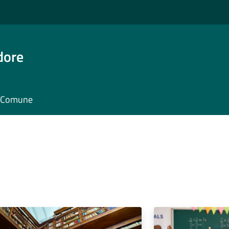
dore
il Comune