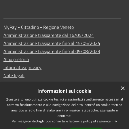
MyPay - Cittadino - Regione Veneto
Amministrazione trasparente dal 16/05/2024
Amministrazione trasparente fino al 15/05/2024
Amministrazione trasparente fino al 09/08/2023
Albo pretorio
Informativa privacy
Note legali
Dichiarazione di accessibilità
×
Informazioni sui cookie
Questo sito web utilizza cookie tecnici e assimilati strettamente necessari al
corretto funzionamento e alla navigazione del sito, nonché un cookie tecnico
analitico al solo fine di elaborare informazioni statistiche, aggregate e
Copyright © 2024
RSS
anonime.
•
Comune di Vigo di
Accessibilità
Per maggiori dettagli, può consultare la cookie policy al seguente
link
Cadore
• Powered
Privacy