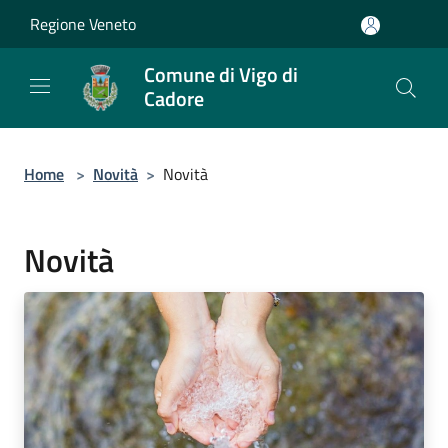
Salta al contenuto principale
Regione Veneto
Comune di Vigo di
Cadore
Home
>
Novità
>
Novità
Novità